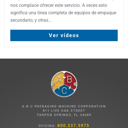
nos complace ofrecer este servicio. A veces esto
significa una línea completa de equipos de empaque
secundario, y otras...
Ver vídeos
A-B-C PACKAGING MACHINE CORPORATION
811 LIVE OAK STREET
TARPON SPRINGS, FL 34689
800.237.5975
OFICINA: