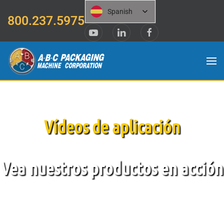
Spanish
800.237.5975
Saltar al contenido principal
Vídeos de aplicación
Vea nuestros productos en acción