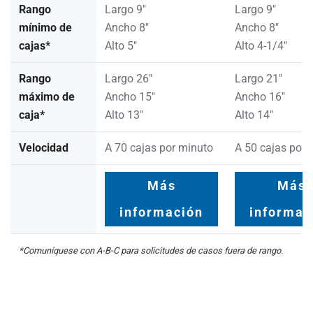
Rango
Largo 9"
Largo 9"
mínimo de
Ancho 8"
Ancho 8"
cajas*
Alto 5"
Alto 4-1/4"
Rango
Largo 26"
Largo 21"
máximo de
Ancho 15"
Ancho 16"
caja*
Alto 13"
Alto 14"
Velocidad
A 70 cajas por minuto
A 50 cajas por 
Más
Más
información
informac
*Comuníquese con A-B-C para solicitudes de casos fuera de rango.