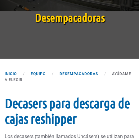
Desempacadoras
INICIO
EQUIPO
DESEMPACADORAS
AYÚDAME
A ELEGIR
Decasers para descarga de
cajas reshipper
Los decasers (también llamados Uncásers) se utilizan para