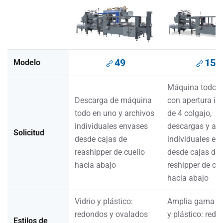
49
156
Modelo
Máquina todo e
Descarga de máquina
con apertura in
todo en uno y archivos
de 4 colgajo,
individuales envases
descargas y arc
Solicitud
desde cajas de
individuales en
reashipper de cuello
desde cajas de
hacia abajo
reshipper de cue
hacia abajo
Vidrio y plástico:
Amplia gama de
redondos y ovalados
y plástico: redo
Estilos de