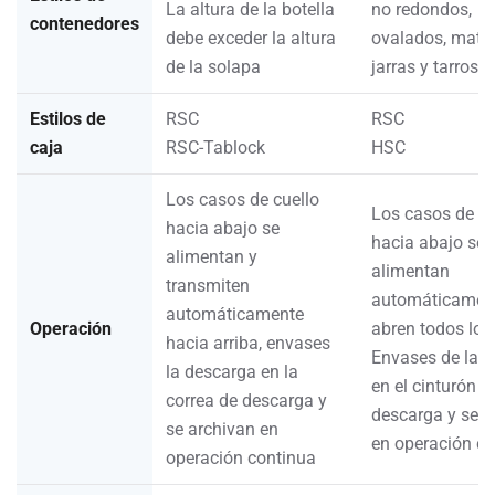
La altura de la botella
no redondos,
contenedores
debe exceder la altura
ovalados, matra
de la solapa
jarras y tarros.
Estilos de
RSC
RSC
caja
RSC-Tablock
HSC
Los casos de cuello
Los casos de cu
hacia abajo se
hacia abajo se
alimentan y
alimentan
transmiten
automáticament
automáticamente
Operación
abren todos los 
hacia arriba, envases
Envases de las
la descarga en la
en el cinturón d
correa de descarga y
descarga y se a
se archivan en
en operación c
operación continua