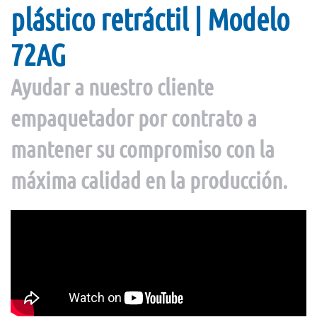
plástico retráctil | Modelo
72AG
Ayudar a nuestro cliente
empaquetador por contrato a
mantener su compromiso con la
máxima calidad en la producción.