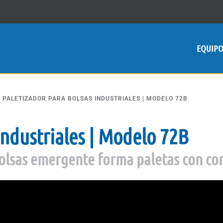
EQUIP
PALETIZADOR PARA BOLSAS INDUSTRIALES | MODELO 72B
Industriales | Modelo 72B
bolsas emergente forma paletas con co