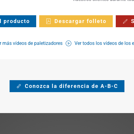
el producto
Descargar folleto
S
r más vídeos de paletizadores
Ver todos los vídeos de los 
Conozca la diferencia de A-B-C