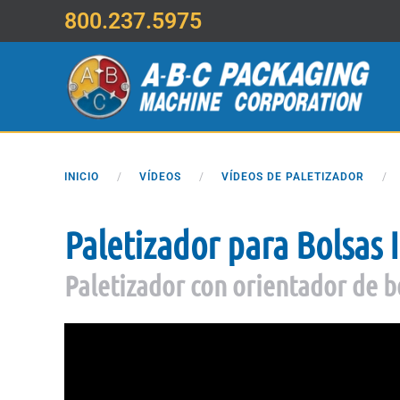
800.237.5975
Saltar al contenido principal
INICIO
VÍDEOS
VÍDEOS DE PALETIZADOR
Paletizador para Bolsas 
Paletizador con orientador de 