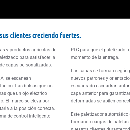
us clientes creciendo fuertes.
as y productos agrícolas de
PLC para que el paletizador 
aletizado para satisfacer la
momento de la entrega.
 de capas personalizadas.
Las capas se forman según p
2A, se escanean
nuevos patrones y orientacio
ntación. Las bolsas que no
escuadrado escuadran autom
as que un ojo eléctrico
capa anterior para garantiza
io. El marco se eleva por
deformadas se apilen correc
tarla a la posición correcta.
Este paletizador automático 
ma de control inteligente
formando cargas de paletas 
nuestros clientes durante tod